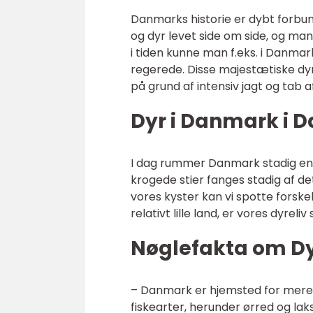
Danmarks historie er dybt forb
og dyr levet side om side, og mang
i tiden kunne man f.eks. i Danmar
regerede. Disse majestætiske dy
på grund af intensiv jagt og tab 
Dyr i Danmark i 
I dag rummer Danmark stadig en b
krogede stier fanges stadig af d
vores kyster kan vi spotte forsk
relativt lille land, er vores dyre
Nøglefakta om D
– Danmark er hjemsted for mere e
fiskearter, herunder ørred og laks