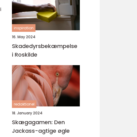
i
inspiration
16. May 2024
Skadedyrsbekæmpelse
i Roskilde
redaktionel
18. January 2024
Skægagamen: Den
Jackass-agtige øgle