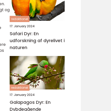
en.
gt og
redaktionel
17. January 2024
e
Safari Dyr: En
udforskning af dyrelivet i
ere
naturen
os
redaktionel
17. January 2024
Galapagos Dyr: En
Dybdegående