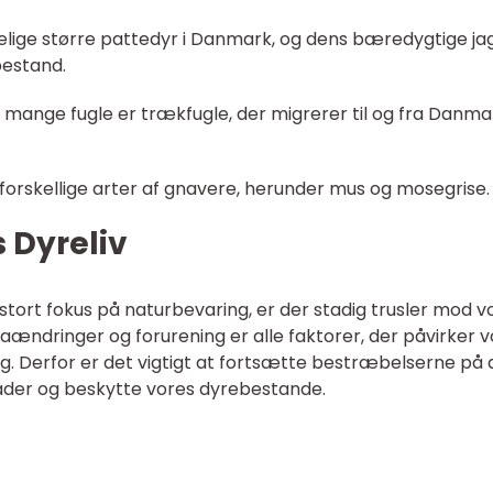
delige større pattedyr i Danmark, og dens bæredygtige ja
bestand.
 og mange fugle er trækfugle, der migrerer til og fra Danma
forskellige arter af gnavere, herunder mus og mosegrise.
 Dyreliv
ort fokus på naturbevaring, er der stadig trusler mod v
aændringer og forurening er alle faktorer, der påvirker 
g. Derfor er det vigtigt at fortsætte bestræbelserne på 
der og beskytte vores dyrebestande.