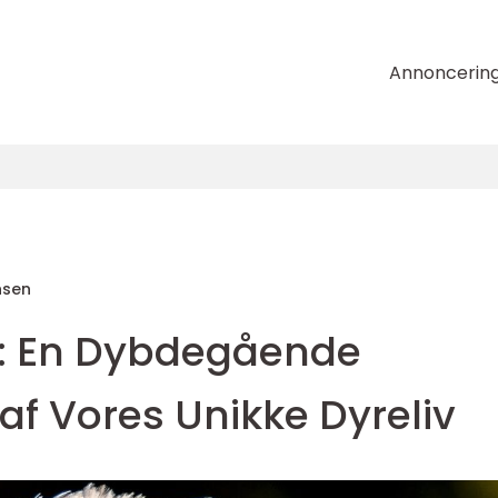
Annoncerin
nsen
k: En Dybdegående
f Vores Unikke Dyreliv