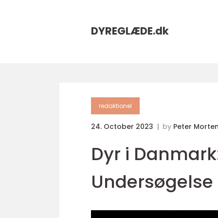
DYREGLÆDE.
dk
redaktionel
24. October 2023
by
Peter Morte
Dyr i Danmar
Undersøgelse a