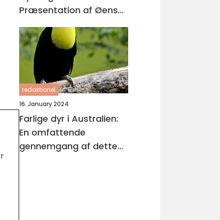
Præsentation af Øens
Enestående Skabninger
redaktionel
16. January 2024
Farlige dyr i Australien:
En omfattende
gennemgang af dette
r
fascinerende emne