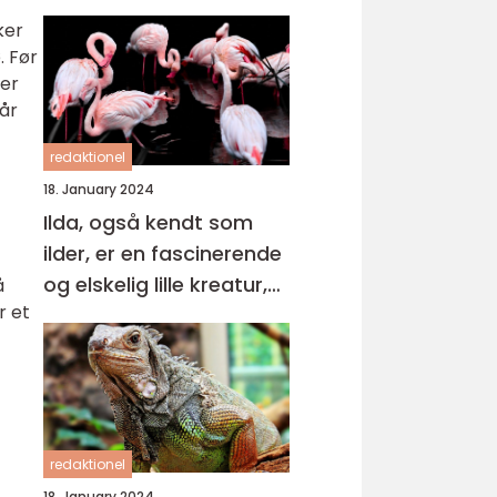
ker
. Før
ser
år
redaktionel
18. January 2024
Ilda, også kendt som
ilder, er en fascinerende
og elskelig lille kreatur,
å
r et
der tilhører
mustelslægten
redaktionel
18. January 2024