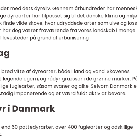
undet med dets dyreliv. Gennem århundreder har mennes
e dyrearter har tilpasset sig til det danske klima og miljø
k finde vilde skove, hvor udryddede arter som ulve og los
r har dog været fraværende fra vores landskab i mange 
af levesteder på grund af urbanisering.
Dag
red vifte af dyrearter, både i land og vand. Skovenes
et legende egern, og rådyr græsser i de grønne marker. P
ellige fuglearter, såsom svaner og alke. Selvom Danmark e
liv stadig imponerende og et værdifuldt aktiv at bevare.
yr i Danmark
nd 60 pattedyrarter, over 400 fuglearter og adskillige
.