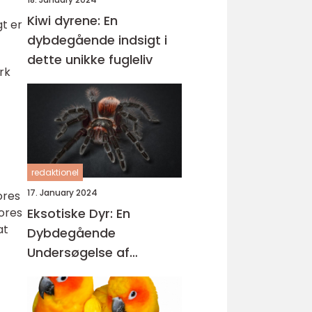
Kiwi dyrene: En
gt er
dybdegående indsigt i
dette unikke fugleliv
rk
redaktionel
17. January 2024
ores
vores
Eksotiske Dyr: En
at
Dybdegående
Undersøgelse af
Fascinerende
Skabninger