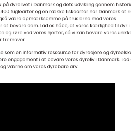
lik på dyrelivet i Danmark og dets udvikling gennem histori
400 fuglearter og en række fiskearter har Danmark et ri
al også være opmærksomme på truslerne mod vores
 at bevare dem. Lad os håbe, at vores kærlighed til dyr i
og røre ved vores hjerter, så vi kan bevare vores unikk
r fremover.
ene som en informativ ressource for dyreejere og dyreelsk
ere engagement i at bevare vores dyreliv i Danmark. Lad 
 og værne om vores dyrebare arv.