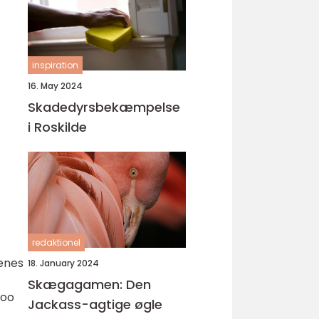
inspiration
16. May 2024
Skadedyrsbekæmpelse
i Roskilde
redaktionel
renes
18. January 2024
Skægagamen: Den
zoo
Jackass-agtige øgle