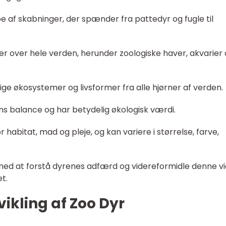
e af skabninger, der spænder fra pattedyr og fugle til
ooer over hele verden, herunder zoologiske haver, akvarier
ge økosystemer og livsformer fra alle hjørner af verden.
rens balance og har betydelig økologisk værdi.
r habitat, mad og pleje, og kan variere i størrelse, farve,
 med at forstå dyrenes adfærd og videreformidle denne v
et.
vikling af Zoo Dyr