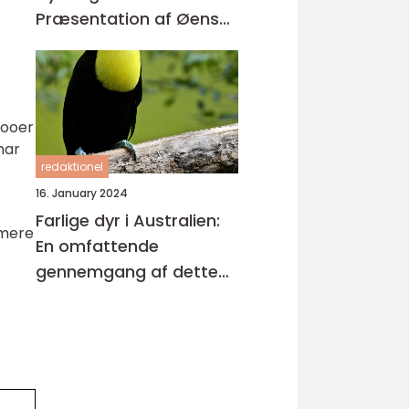
Præsentation af Øens
Enestående Skabninger
Zooer
har
redaktionel
16. January 2024
Farlige dyr i Australien:
 mere
En omfattende
gennemgang af dette
fascinerende emne