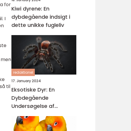
a for
Kiwi dyrene: En
dybdegående indsigt i
. I
dette unikke fugleliv
en
ste
, men
redaktionel
ske
17. January 2024
å til
Eksotiske Dyr: En
Dybdegående
Undersøgelse af
Fascinerende
Skabninger