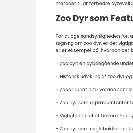
metoder til at forbedre dyrevelf
Zoo Dyr som Feat
For at øge sandsynligheden for, a
søgning om zoo dyr, er det vigtig
er et eksempel på, hvordan det k
– Zoo dyr: en dybdegående under
– Historisk udvikling af zoo dyr o
– Zooer rundt om i verden som lev
– Zoo dyr som repræsentanter for
– Vigtigheden af at bevare zoo dy
– Zoo dyr som nøglebrikker i natu