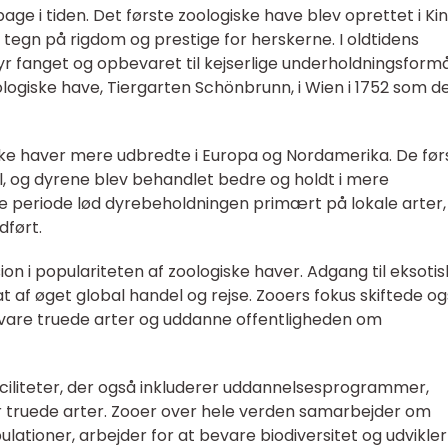
bage i tiden. Det første zoologiske have blev oprettet i Kin
tegn på rigdom og prestige for herskerne. I oldtidens
 fanget og opbevaret til kejserlige underholdningsformål
giske have, Tiergarten Schönbrunn, i Wien i 1752 som d
iske haver mere udbredte i Europa og Nordamerika. De før
, og dyrene blev behandlet bedre og holdt i mere
ne periode lød dyrebeholdningen primært på lokale arter
dført.
on i populariteten af zoologiske haver. Adgang til eksoti
af øget global handel og rejse. Zooers fokus skiftede ogs
vare truede arter og uddanne offentligheden om
ciliteter, der også inkluderer uddannelsesprogrammer,
 truede arter. Zooer over hele verden samarbejder om
ationer, arbejder for at bevare biodiversitet og udvikler