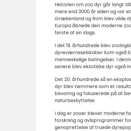
Historien om zoo dyr går langt til
mere end 3000 år siden og var et 
Grækenland og Rom blev vilde dyr
Europa åbnede den moderne zoolo
første af sin slags.
I det 19. århundrede blev zoolog
dyreværnsselskaber kom også til
menneskelige betingelser. I den
senere blev eksotiske dyr også in
Det 20. århundrede så en eksplosi
dyr blev nemmere som et resultat 
bevaring og fokuserede på at be
naturbeskyttelse.
I dag er zooer blevet moderne fa
forskning og avlsprogrammer for
genoprettelse af truede dyrepopul