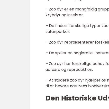
– Zoo dyr er en mangfoldig grupp
krybdyr og insekter.
– De findes i forskellige typer z
safariparker.
– Zoo dyr repræsenterer forskelli
– De spiller en nøglerolle i natu
– Zoo dyr har forskellige behov fo
adfærd og reproduktion.
– At studere zoo dyr hjælper os
til at bevare naturens biodiversit
Den Historiske Ud