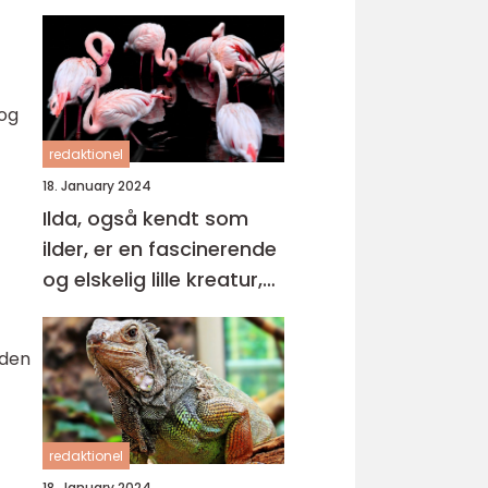
 og
redaktionel
18. January 2024
Ilda, også kendt som
ilder, er en fascinerende
og elskelig lille kreatur,
der tilhører
mustelslægten
iden
redaktionel
18. January 2024