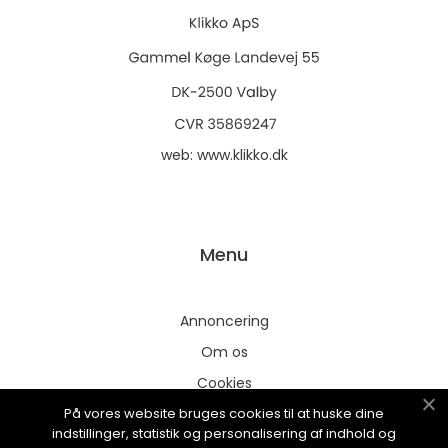
web:
www.klikko.dk
Menu
Annoncering
Om os
Cookies
På vores website bruges cookies til at huske dine
Kontakt os
indstillinger, statistik og personalisering af indhold og
Sitemap