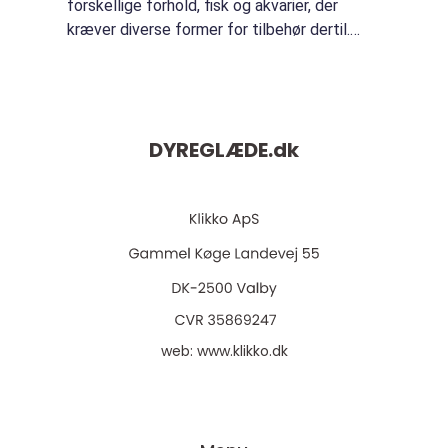
forskellige forhold, fisk og akvarier, der
kræver diverse former for tilbehør dertil.
Derfor skal man jo gerne have et rigt udvalg,
om man så får besøg af en e...
DYREGLÆDE.
dk
web:
www.klikko.dk