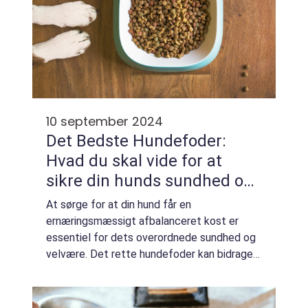
10 september 2024
Det Bedste Hundefoder:
Hvad du skal vide for at
sikre din hunds sundhed og
trivsel
At sørge for at din hund får en
ernæringsmæssigt afbalanceret kost er
essentiel for dets overordnede sundhed og
velvære. Det rette hundefoder kan bidrage
til en skinnende pels, god energi og en
vellykket vægtstyri...