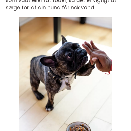
som vådt eller råt foder, så det er vigtigt at
sørge for, at din hund får nok vand.