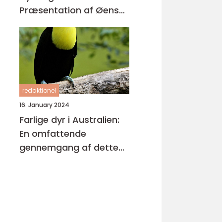
Præsentation af Øens
Enestående Skabninger
redaktionel
16. January 2024
Farlige dyr i Australien:
En omfattende
gennemgang af dette
fascinerende emne