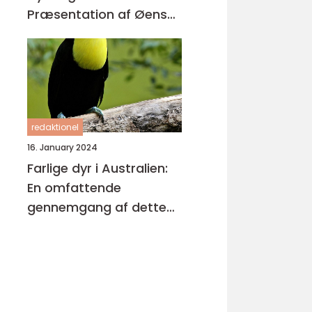
Præsentation af Øens
Enestående Skabninger
redaktionel
16. January 2024
Farlige dyr i Australien:
En omfattende
gennemgang af dette
fascinerende emne