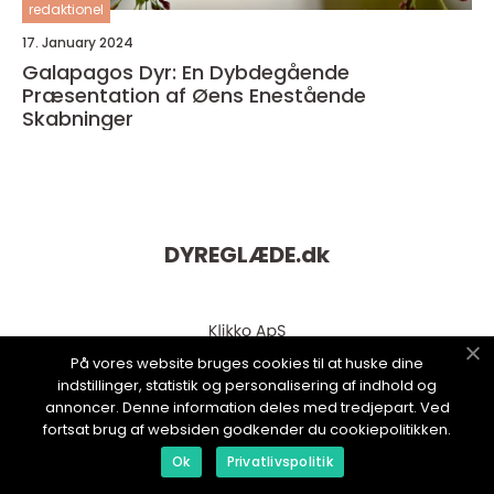
redaktionel
17. January 2024
Galapagos Dyr: En Dybdegående
Præsentation af Øens Enestående
Skabninger
DYREGLÆDE.
dk
På vores website bruges cookies til at huske dine
indstillinger, statistik og personalisering af indhold og
annoncer. Denne information deles med tredjepart. Ved
fortsat brug af websiden godkender du cookiepolitikken.
Ok
Privatlivspolitik
web:
www.klikko.dk